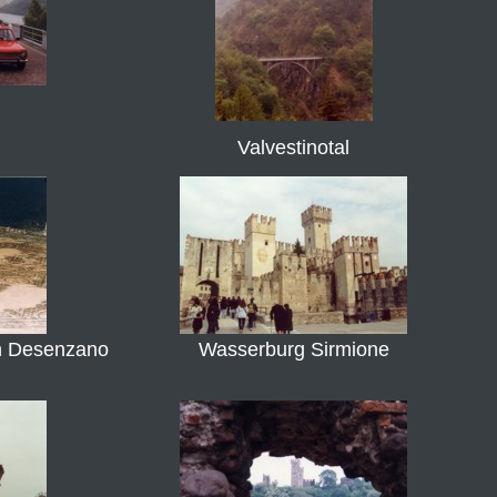
Valvestinotal
n Desenzano
Wasserburg Sirmione