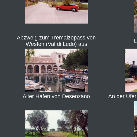
Abzweig zum Tremalzopass von
L
Westen (Val di Ledo) aus
Alter Hafen von Desenzano
An der Ufe