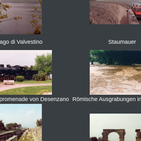
ago di Valvestino
Staumauer
rpromenade von Desenzano
Römische Ausgrabungen i