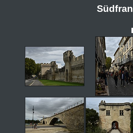
Südfran