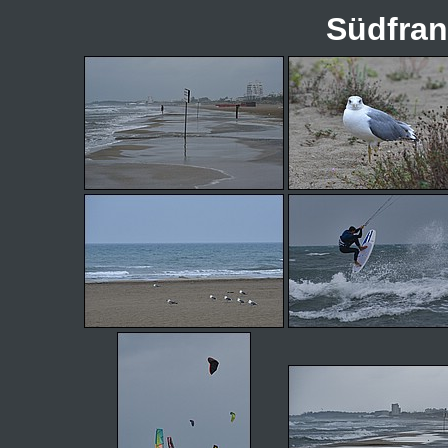
Südfran